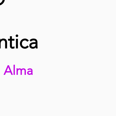
tica
u Alma
6