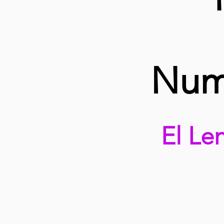
Num
El Le