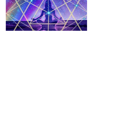
Activa la Estrella
Sagrada
con el Profesor Fedhar
Al introdu
cirnos en el Misterio
primordial de la
Estrella Sagrada
nos abrimos a recibir la activación
que nos guía en nuestro Camino
de Ascensión. Desarolla la
intuición y la inteligencia.